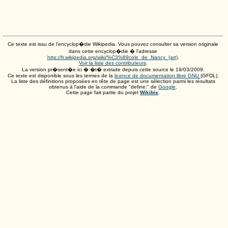
Ce texte est issu de l'encyclop�die Wikipedia. Vous pouvez consulter sa version originale
dans cette encyclop�die � l'adresse
http://fr.wikipedia.org/wiki/%C3%89cole_de_Nancy_(art)
.
Voir la liste des contributeurs
.
La version pr�sent�e ici � �t� extraite depuis cette source le
19/03/2009
.
Ce texte est disponible sous les termes de la
licence de documentation libre GNU
(GFDL).
La liste des définitions proposées en tête de page est une sélection parmi les résultats
obtenus à l'aide de la commande "define:" de
Google
.
Cette page fait partie du projet
Wikibis
.