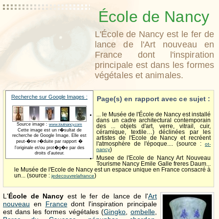
École de Nancy
L'École de Nancy est le fer de
lance de l'Art nouveau en
France dont l'inspiration
principale est dans les formes
végétales et animales.
Recherche sur Google Images :
Page(s) en rapport avec ce sujet :
... le Musée de l'École de Nancy est installé
dans un cadre architectural contemporain
Source image :
www.toutnancy.com
des ... objets d'art, verre, vitrail, cuir,
Cette image est un r�sultat de
céramique, textile…) déclinées par les
recherche de Google Image. Elle est
artistes de l'Ecole de Nancy et recréent
peut-�tre r�duite par rapport �
l'atmosphère de l'époque.... (source :
ot-
l'originale et/ou prot�g�e par des
nancy
)
droits d'auteur.
Musee de l'Ecole de Nancy Art Nouveau
Tourisme Nancy Emile Galle freres Daum...
le Musée de l'Ecole de Nancy est un espace unique en France consacré à
un... (source :
)
jedecouvrelafrance
L'
École de Nancy
est le fer de lance de l'
Art
nouveau
en
France
dont l'inspiration principale
est dans les formes végétales (
Gingko
,
ombelle
,