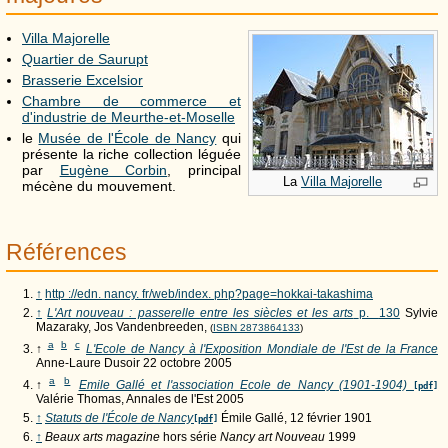
Villa Majorelle
Quartier de Saurupt
Brasserie Excelsior
Chambre de commerce et
d'industrie de Meurthe-et-Moselle
le
Musée de l'École de Nancy
qui
présente la riche collection léguée
par
Eugène Corbin
, principal
La
Villa Majorelle
mécène du mouvement.
Références
↑
http ://edn. nancy. fr/web/index. php?page=hokkai-takashima
↑
L'Art nouveau : passerelle entre les siècles et les arts
p.
130
Sylvie
Mazaraky, Jos Vandenbreeden,
(
ISBN 2873864133
)
a
b
c
↑
L'Ecole de Nancy à l'Exposition Mondiale de l'Est de la France
Anne-Laure Dusoir 22 octobre 2005
a
b
↑
Emile Gallé et l'association Ecole de Nancy (1901-1904)
[pdf]
Valérie Thomas, Annales de l'Est 2005
↑
Statuts de l'École de Nancy
Émile Gallé, 12 février 1901
[pdf]
↑
Beaux arts magazine
hors série
Nancy art Nouveau
1999