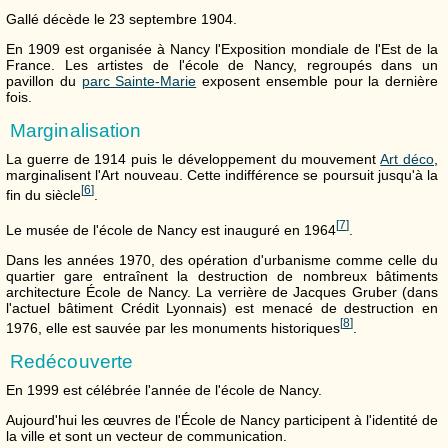
Gallé décède le 23 septembre 1904.
En 1909 est organisée à Nancy l'Exposition mondiale de l'Est de la
France. Les artistes de l'école de Nancy, regroupés dans un
pavillon du
parc Sainte-Marie
exposent ensemble pour la dernière
fois.
Marginalisation
La guerre de 1914 puis le développement du mouvement
Art déco
,
marginalisent l'Art nouveau. Cette indifférence se poursuit jusqu'à la
[
6
]
fin du siècle
.
[
7
]
Le musée de l'école de Nancy est inauguré en 1964
.
Dans les années 1970, des opération d'urbanisme comme celle du
quartier gare entraînent la destruction de nombreux bâtiments
architecture École de Nancy. La verrière de Jacques Gruber (dans
l'actuel bâtiment Crédit Lyonnais) est menacé de destruction en
[
8
]
1976, elle est sauvée par les monuments historiques
.
Redécouverte
En 1999 est célébrée l'année de l'école de Nancy.
Aujourd'hui les œuvres de l'École de Nancy participent à l'identité de
la ville et sont un vecteur de communication.