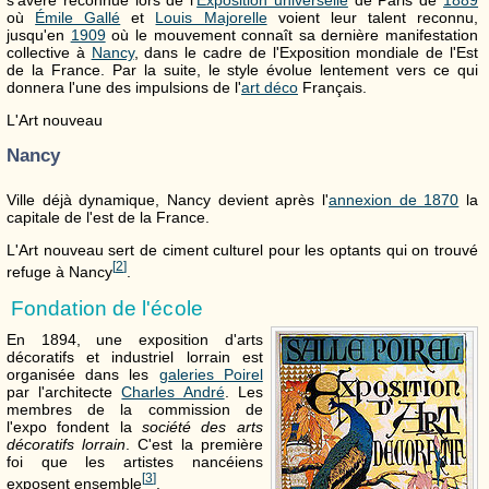
où
Émile Gallé
et
Louis Majorelle
voient leur talent reconnu,
jusqu'en
1909
où le mouvement connaît sa dernière manifestation
collective à
Nancy
, dans le cadre de l'Exposition mondiale de l'Est
de la France. Par la suite, le style évolue lentement vers ce qui
donnera l'une des impulsions de l'
art déco
Français.
L'Art nouveau
Nancy
Ville déjà dynamique, Nancy devient après l'
annexion de 1870
la
capitale de l'est de la France.
L'Art nouveau sert de ciment culturel pour les optants qui on trouvé
[
2
]
refuge à Nancy
.
Fondation de l'école
En 1894, une exposition d'arts
décoratifs et industriel lorrain est
organisée dans les
galeries Poirel
par l'architecte
Charles André
. Les
membres de la commission de
l'expo fondent la
société des arts
décoratifs lorrain
. C'est la première
foi que les artistes nancéiens
[
3
]
exposent ensemble
.