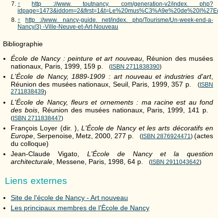
↑
http ://www. toutnancy. com/generation-v2/index. php?
idpage=1473&iddom=2&first=1&t=Le%20mus%C3%A9e%20de%20l%27E
↑
http ://www. nancy-guide. net/index. php/Tourisme/Un-week-end-a-
Nancy/3) -Ville-Neuve-et-Art-Nouveau
Bibliographie
École de Nancy : peinture et art nouveau
, Réunion des musées
nationaux, Paris, 1999, 159
p.
(
ISBN 2711838390
)
L'École de Nancy, 1889-1909 : art nouveau et industries d'art
,
Réunion des musées nationaux, Seuil, Paris, 1999, 357
p.
(
ISBN
2711838439
)
L'École de Nancy, fleurs et ornements : ma racine est au fond
des bois
, Réunion des musées nationaux, Paris, 1999, 141
p.
(
ISBN 2711838447
)
François Loyer (dir. ),
L'École de Nancy et les arts décoratifs en
Europe
, Serpenoise, Metz, 2000, 277
p.
(actes
(
ISBN 2876924471
)
du colloque)
Jean-Claude Vigato,
L'École de Nancy et la question
architecturale
, Messene, Paris, 1998, 64
p.
(
ISBN 2911043642
)
Liens externes
Site de l'école de Nancy - Art nouveau
Les principaux membres de l'École de Nancy