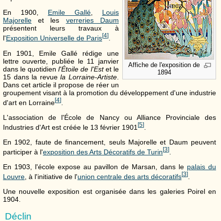
En 1900,
Emile Gallé
,
Louis
Majorelle
et les
verreries Daum
présentent leurs travaux à
[
4
]
l'
Exposition Universelle de Paris
.
En 1901, Emile Gallé rédige une
lettre ouverte, publiée le 11 janvier
Affiche de l'exposition de
dans le quotidien
l'Étoile de l'Est
et le
1894
15 dans la revue
la Lorraine-Artiste
.
Dans cet article il propose de réer un
groupement visant à la promotion du développement d'une industrie
[
4
]
d'art en Lorraine
.
L'association de l'École de Nancy ou Alliance Provinciale des
[
5
]
Industries d'Art est créée le 13 février 1901
.
En 1902, faute de financement, seuls Majorelle et Daum peuvent
[
3
]
participer à l'
exposition des Arts Décoratifs de Turin
.
En 1903, l'école expose au pavillon de Marsan, dans le
palais du
[
3
]
Louvre
, à l'initiative de l'
union centrale des arts décoratifs
.
Une nouvelle exposition est organisée dans les galeries Poirel en
1904.
Déclin