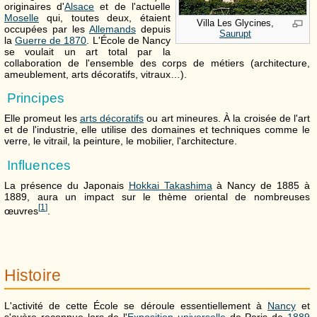
originaires d'
Alsace
et de l'actuelle
Moselle
qui, toutes deux, étaient
Villa Les Glycines,
occupées par les
Allemands
depuis
Saurupt
la
Guerre de 1870
. L'École de Nancy
se voulait un art total par la
collaboration de l'ensemble des corps de métiers (architecture,
ameublement, arts décoratifs, vitraux…).
Principes
Elle promeut les
arts décoratifs
ou art mineures. À la croisée de l'art
et de l'industrie, elle utilise des domaines et techniques comme le
verre, le vitrail, la peinture, le mobilier, l'architecture.
Influences
La présence du Japonais
Hokkai Takashima
à Nancy de 1885 à
1889, aura un impact sur le thème oriental de nombreuses
[
1
]
œuvres
.
Histoire
L'activité de cette École se déroule essentiellement à
Nancy
et
s'avère reconnue lors de l'
Exposition universelle
de Paris de
1889