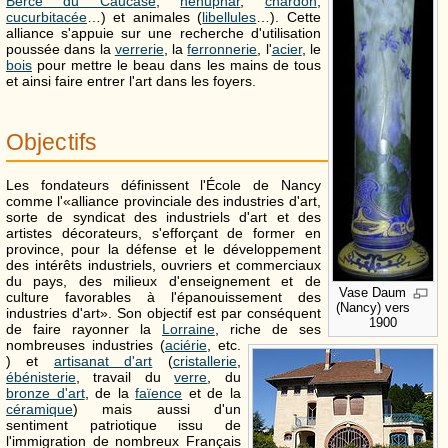
Berce du Caucase
,
nénuphar
,
chardon
,
cucurbitacée
…) et animales (
libellules
…). Cette
alliance s'appuie sur une recherche d'utilisation
poussée dans la
verrerie
, la
ferronnerie
, l'
acier
, le
bois
pour mettre le beau dans les mains de tous
et ainsi faire entrer l'art dans les foyers.
Objectifs
Les fondateurs définissent l'École de Nancy
comme l'«alliance provinciale des industries d'art,
sorte de syndicat des industriels d'art et des
artistes décorateurs, s'efforçant de former en
province, pour la défense et le développement
des intérêts industriels, ouvriers et commerciaux
du pays, des milieux d'enseignement et de
Vase Daum
culture favorables à l'épanouissement des
(Nancy) vers
industries d'art». Son objectif est par conséquent
1900
de faire rayonner la
Lorraine
, riche de ses
nombreuses industries (
aciérie
, etc.
) et
artisanat d'art
(
cristallerie
,
ébénisterie
, travail du
verre
, du
bronze d'art
, de la
faïence
et de la
céramique
) mais aussi d'un
sentiment patriotique issu de
l'immigration de nombreux Français