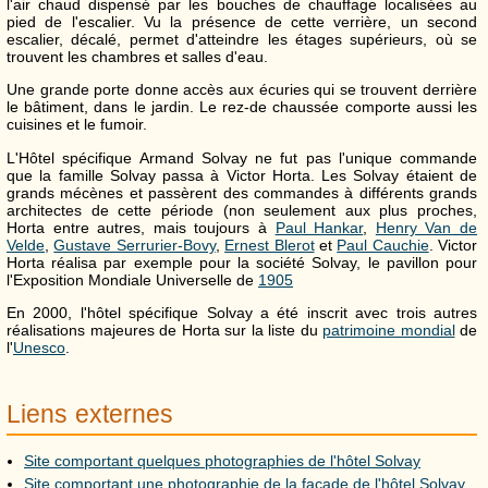
l'air chaud dispensé par les bouches de chauffage localisées au
pied de l'escalier. Vu la présence de cette verrière, un second
escalier, décalé, permet d'atteindre les étages supérieurs, où se
trouvent les chambres et salles d'eau.
Une grande porte donne accès aux écuries qui se trouvent derrière
le bâtiment, dans le jardin. Le rez-de chaussée comporte aussi les
cuisines et le fumoir.
L'Hôtel spécifique Armand Solvay ne fut pas l'unique commande
que la famille Solvay passa à Victor Horta. Les Solvay étaient de
grands mécènes et passèrent des commandes à différents grands
architectes de cette période (non seulement aux plus proches,
Horta entre autres, mais toujours à
Paul Hankar
,
Henry Van de
Velde
,
Gustave Serrurier-Bovy
,
Ernest Blerot
et
Paul Cauchie
. Victor
Horta réalisa par exemple pour la société Solvay, le pavillon pour
l'Exposition Mondiale Universelle de
1905
En 2000, l'hôtel spécifique Solvay a été inscrit avec trois autres
réalisations majeures de Horta sur la liste du
patrimoine mondial
de
l'
Unesco
.
Liens externes
Site comportant quelques photographies de l'hôtel Solvay
Site comportant une photographie de la façade de l'hôtel Solvay