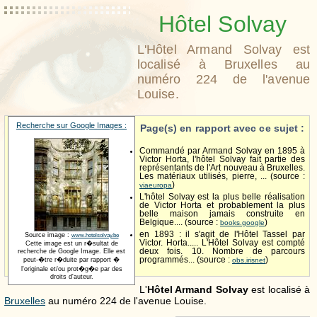
Hôtel Solvay
L'Hôtel Armand Solvay est
localisé à Bruxelles au
numéro 224 de l'avenue
Louise.
Recherche sur Google Images :
Page(s) en rapport avec ce sujet :
Commandé par Armand Solvay en 1895 à
Victor Horta, l'hôtel Solvay fait partie des
représentants de l'Art nouveau à Bruxelles.
Les matériaux utilisés, pierre, ... (source :
)
viaeuropa
L'hôtel Solvay est la plus belle réalisation
de Victor Horta et probablement la plus
belle maison jamais construite en
Belgique.... (source :
)
books.google
en 1893 : il s'agit de l'Hôtel Tassel par
Source image :
www.hotelsolvay.be
Victor. Horta..... L'Hôtel Solvay est compté
Cette image est un r�sultat de
deux fois. 10. Nombre de parcours
recherche de Google Image. Elle est
programmés... (source :
)
peut-�tre r�duite par rapport �
obs.irisnet
l'originale et/ou prot�g�e par des
droits d'auteur.
L'
Hôtel Armand Solvay
est localisé à
Bruxelles
au numéro 224 de l'avenue Louise.