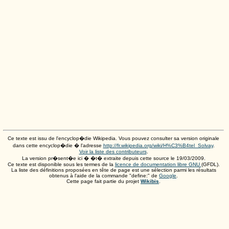
Ce texte est issu de l'encyclop�die Wikipedia. Vous pouvez consulter sa version originale
dans cette encyclop�die � l'adresse
http://fr.wikipedia.org/wiki/H%C3%B4tel_Solvay
.
Voir la liste des contributeurs
.
La version pr�sent�e ici � �t� extraite depuis cette source le
19/03/2009
.
Ce texte est disponible sous les termes de la
licence de documentation libre GNU
(GFDL).
La liste des définitions proposées en tête de page est une sélection parmi les résultats
obtenus à l'aide de la commande "define:" de
Google
.
Cette page fait partie du projet
Wikibis
.