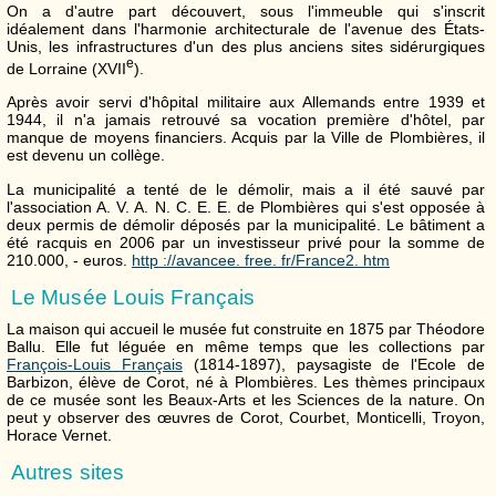
On a d'autre part découvert, sous l'immeuble qui s'inscrit
idéalement dans l'harmonie architecturale de l'avenue des États-
Unis, les infrastructures d'un des plus anciens sites sidérurgiques
e
de Lorraine (XVII
).
Après avoir servi d'hôpital militaire aux Allemands entre 1939 et
1944, il n'a jamais retrouvé sa vocation première d'hôtel, par
manque de moyens financiers. Acquis par la Ville de Plombières, il
est devenu un collège.
La municipalité a tenté de le démolir, mais a il été sauvé par
l'association A. V. A. N. C. E. E. de Plombières qui s'est opposée à
deux permis de démolir déposés par la municipalité. Le bâtiment a
été racquis en 2006 par un investisseur privé pour la somme de
210.000, - euros.
http ://avancee. free. fr/France2. htm
Le Musée Louis Français
La maison qui accueil le musée fut construite en 1875 par Théodore
Ballu. Elle fut léguée en même temps que les collections par
François-Louis Français
(1814-1897), paysagiste de l'Ecole de
Barbizon, élève de Corot, né à Plombières. Les thèmes principaux
de ce musée sont les Beaux-Arts et les Sciences de la nature. On
peut y observer des œuvres de Corot, Courbet, Monticelli, Troyon,
Horace Vernet.
Autres sites