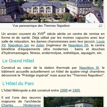
Vue panoramique des Thermes Napoléon
e
Un ancien couvent du
XVII
siècle abrite un centre de remise en
forme et de santé. Déjà utilisé par les moines capucins avec leur
salle de relaxation, les dames chanoinesses avec leur jacuzzi,
Louis
XV
,
Napoléon 1er
ou
Jutier
(ingénieur de
Napoléon III
), le centre
bénéficie d'équipements ultra modernes : bains et douches
d'hydromassages, fitness, endermolyse, esthétique, aquagym, etc.
Le Grand Hôtel
Construit au cœur de la station thermale par
Napoléon III
, le
bâtiment accueille actuellement un hôtel de quatre-vingt chambres
dénommé le "Préstige impérial" mais aussi les "Thermes Napoléon".
L'Hôtel du Parc
L'hôtel Métropole a été construit entre
1898
et
1905
.
Il est l'une des œuvres
majeures de l'architecte
Charles Hindenayer