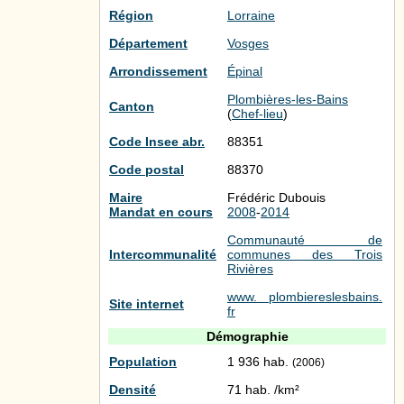
Région
Lorraine
Département
Vosges
Arrondissement
Épinal
Plombières-les-Bains
Canton
(
Chef-lieu
)
Code Insee abr.
88351
Code postal
88370
Maire
Frédéric Dubouis
Mandat en cours
2008
-
2014
Communauté de
Intercommunalité
communes des Trois
Rivières
www. plombiereslesbains.
Site internet
fr
Démographie
Population
1 936 hab.
(2006)
Densité
71 hab. /km²