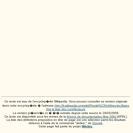
Ce texte est issu de l'encyclop�die Wikipedia. Vous pouvez consulter sa version originale
dans cette encyclop�die � l'adresse
http://fr.wikipedia.org/wiki/Plombi%C3%A8res-les-Bains
.
Voir la liste des contributeurs
.
La version pr�sent�e ici � �t� extraite depuis cette source le
19/03/2009
.
Ce texte est disponible sous les termes de la
licence de documentation libre GNU
(GFDL).
La liste des définitions proposées en tête de page est une sélection parmi les résultats
obtenus à l'aide de la commande "define:" de
Google
.
Cette page fait partie du projet
Wikibis
.