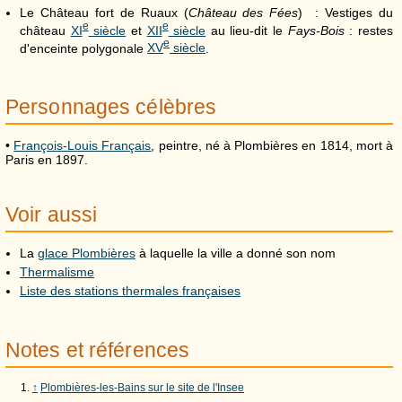
Le Château fort de Ruaux (
Château des Fées
) : Vestiges du
e
e
château
XI
siècle
et
XII
siècle
au lieu-dit le
Fays-Bois
: restes
e
d'enceinte polygonale
XV
siècle
.
Personnages célèbres
•
François-Louis Français
, peintre, né à Plombières en 1814, mort à
Paris en 1897.
Voir aussi
La
glace Plombières
à laquelle la ville a donné son nom
Thermalisme
Liste des stations thermales françaises
Notes et références
↑
Plombières-les-Bains sur le site de l'Insee