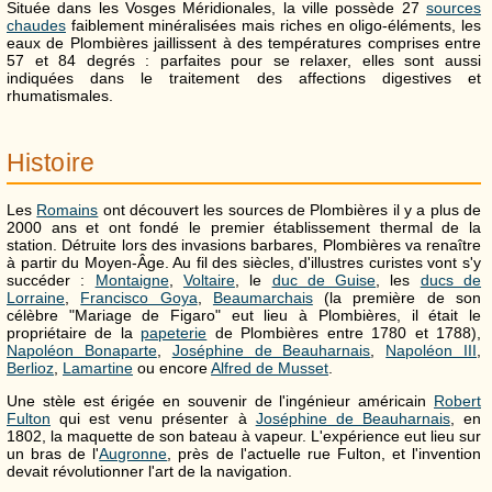
Située dans les Vosges Méridionales, la ville possède 27
sources
chaudes
faiblement minéralisées mais riches en oligo-éléments, les
eaux de Plombières jaillissent à des températures comprises entre
57 et 84 degrés : parfaites pour se relaxer, elles sont aussi
indiquées dans le traitement des affections digestives et
rhumatismales.
Histoire
Les
Romains
ont découvert les sources de Plombières il y a plus de
2000 ans et ont fondé le premier établissement thermal de la
station. Détruite lors des invasions barbares, Plombières va renaître
à partir du Moyen-Âge. Au fil des siècles, d'illustres curistes vont s'y
succéder :
Montaigne
,
Voltaire
, le
duc de Guise
, les
ducs de
Lorraine
,
Francisco Goya
,
Beaumarchais
(la première de son
célèbre "Mariage de Figaro" eut lieu à Plombières, il était le
propriétaire de la
papeterie
de Plombières entre 1780 et 1788),
Napoléon Bonaparte
,
Joséphine de Beauharnais
,
Napoléon III
,
Berlioz
,
Lamartine
ou encore
Alfred de Musset
.
Une stèle est érigée en souvenir de l'ingénieur américain
Robert
Fulton
qui est venu présenter à
Joséphine de Beauharnais
, en
1802, la maquette de son bateau à vapeur. L'expérience eut lieu sur
un bras de l'
Augronne
, près de l'actuelle rue Fulton, et l'invention
devait révolutionner l'art de la navigation.