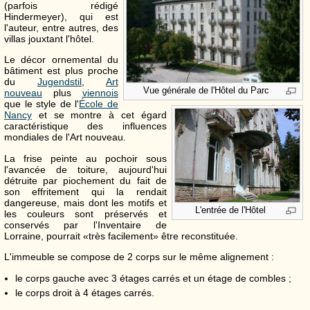
(parfois rédigé
Hindermeyer), qui est
l'auteur, entre autres, des
villas jouxtant l'hôtel.
Le décor ornemental du
bâtiment est plus proche
du
Jugendstil
,
Art
Vue générale de l'Hôtel du Parc
nouveau
plus
viennois
que le style de l'
École de
Nancy
et se montre à cet égard
caractéristique des influences
mondiales de l'Art nouveau.
La frise peinte au pochoir sous
l'avancée de toiture, aujourd'hui
détruite par piochement du fait de
son effritement qui la rendait
dangereuse, mais dont les motifs et
L'entrée de l'Hôtel
les couleurs sont préservés et
conservés par l'Inventaire de
Lorraine, pourrait «très facilement» être reconstituée.
L'immeuble se compose de 2 corps sur le même alignement :
le corps gauche avec 3 étages carrés et un étage de combles ;
le corps droit à 4 étages carrés.