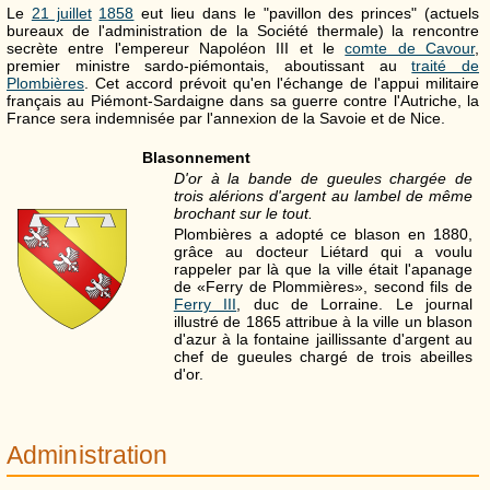
Le
21 juillet
1858
eut lieu dans le "pavillon des princes" (actuels
bureaux de l'administration de la Société thermale) la rencontre
secrète entre l'empereur Napoléon III et le
comte de Cavour
,
premier ministre sardo-piémontais, aboutissant au
traité de
Plombières
. Cet accord prévoit qu'en l'échange de l'appui militaire
français au Piémont-Sardaigne dans sa guerre contre l'Autriche, la
France sera indemnisée par l'annexion de la Savoie et de Nice.
Blasonnement
D'or à la bande de gueules chargée de
trois alérions d'argent au lambel de même
brochant sur le tout.
Plombières a adopté ce blason en 1880,
grâce au docteur Liétard qui a voulu
rappeler par là que la ville était l'apanage
de «Ferry de Plommières», second fils de
Ferry III
, duc de Lorraine. Le journal
illustré de 1865 attribue à la ville un blason
d'azur à la fontaine jaillissante d'argent au
chef de gueules chargé de trois abeilles
d'or.
Administration