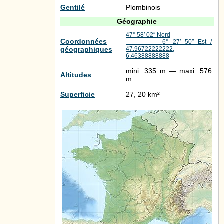
Gentilé
Plombinois
Géographie
47° 58′ 02″ Nord
Coordonnées
6° 27′ 50″ Est
/
géographiques
47.96722222222
,
6.46388888888
mini. 335 m — maxi. 576
Altitudes
m
Superficie
27, 20 km²