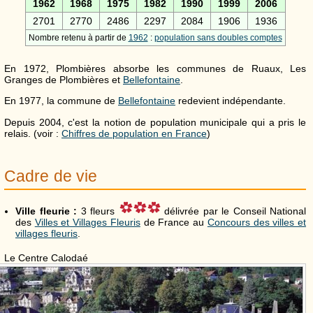
1962
1968
1975
1982
1990
1999
2006
2701
2770
2486
2297
2084
1906
1936
Nombre retenu à partir de
1962
:
population sans doubles comptes
En 1972, Plombières absorbe les communes de Ruaux, Les
Granges de Plombières et
Bellefontaine
.
En 1977, la commune de
Bellefontaine
redevient indépendante.
Depuis 2004, c'est la notion de population municipale qui a pris le
relais. (voir :
Chiffres de population en France
)
Cadre de vie
Ville fleurie :
3 fleurs
délivrée par le Conseil National
des
Villes et Villages Fleuris
de France au
Concours des villes et
villages fleuris
.
Le Centre Calodaé