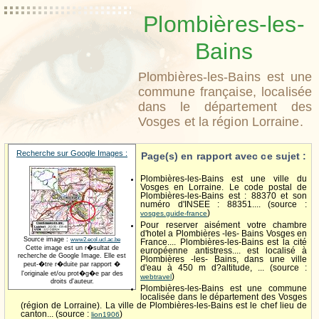
Plombières-les-
Bains
Plombières-les-Bains est une
commune française, localisée
dans le département des
Vosges et la région Lorraine.
Recherche sur Google Images :
Page(s) en rapport avec ce sujet :
Plombières-les-Bains est une ville du
Vosges en Lorraine. Le code postal de
Plombières-les-Bains est : 88370 et son
numéro d'INSEE : 88351.... (source :
)
vosges.guide-france
Pour reserver aisément votre chambre
d'hotel a Plombières -les- Bains Vosges en
Source image :
www2.ecol.ucl.ac.be
France.... Plombières-les-Bains est la cité
Cette image est un r�sultat de
européenne antistress.... est localisé à
recherche de Google Image. Elle est
Plombières -les- Bains, dans une ville
peut-�tre r�duite par rapport �
d'eau à 450 m d?altitude, ... (source :
l'originale et/ou prot�g�e par des
)
webtravel
droits d'auteur.
Plombières-les-Bains est une commune
localisée dans le département des Vosges
(région de Lorraine). La ville de Plombières-les-Bains est le chef lieu de
canton... (source :
)
lion1906