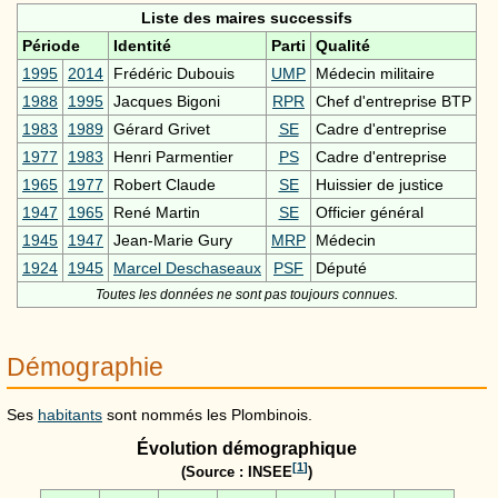
Liste des maires successifs
Période
Identité
Parti
Qualité
1995
2014
Frédéric Dubouis
UMP
Médecin militaire
1988
1995
Jacques Bigoni
RPR
Chef d'entreprise BTP
1983
1989
Gérard Grivet
SE
Cadre d'entreprise
1977
1983
Henri Parmentier
PS
Cadre d'entreprise
1965
1977
Robert Claude
SE
Huissier de justice
1947
1965
René Martin
SE
Officier général
1945
1947
Jean-Marie Gury
MRP
Médecin
1924
1945
Marcel Deschaseaux
PSF
Député
Toutes les données ne sont pas toujours connues.
Démographie
Ses
habitants
sont nommés les Plombinois.
Évolution démographique
[
1
]
(Source : INSEE
)