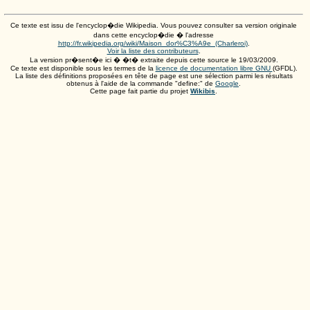
Ce texte est issu de l'encyclop�die Wikipedia. Vous pouvez consulter sa version originale
dans cette encyclop�die � l'adresse
http://fr.wikipedia.org/wiki/Maison_dor%C3%A9e_(Charleroi)
.
Voir la liste des contributeurs
.
La version pr�sent�e ici � �t� extraite depuis cette source le
19/03/2009
.
Ce texte est disponible sous les termes de la
licence de documentation libre GNU
(GFDL).
La liste des définitions proposées en tête de page est une sélection parmi les résultats
obtenus à l'aide de la commande "define:" de
Google
.
Cette page fait partie du projet
Wikibis
.