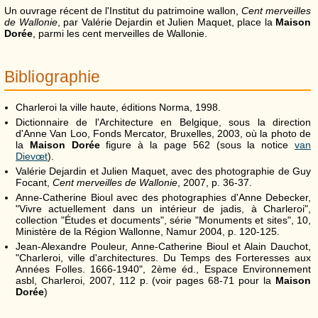
Un ouvrage récent de l'Institut du patrimoine wallon,
Cent merveilles
de Wallonie
, par Valérie Dejardin et Julien Maquet, place la
Maison
Dorée
, parmi les cent merveilles de Wallonie.
Bibliographie
Charleroi la ville haute, éditions Norma, 1998.
Dictionnaire de l'Architecture en Belgique, sous la direction
d'Anne Van Loo, Fonds Mercator, Bruxelles, 2003, où la photo de
la
Maison Dorée
figure à la page 562 (sous la notice
van
Dievœt
).
Valérie Dejardin et Julien Maquet, avec des photographie de Guy
Focant,
Cent merveilles de Wallonie
, 2007, p. 36-37.
Anne-Catherine Bioul avec des photographies d'Anne Debecker,
"Vivre actuellement dans un intérieur de jadis, à Charleroi",
collection "Études et documents", série "Monuments et sites", 10,
Ministère de la Région Wallonne, Namur 2004, p. 120-125.
Jean-Alexandre Pouleur, Anne-Catherine Bioul et Alain Dauchot,
"Charleroi, ville d'architectures. Du Temps des Forteresses aux
Années Folles. 1666-1940", 2ème éd., Espace Environnement
asbl, Charleroi, 2007, 112 p. (voir pages 68-71 pour la
Maison
Dorée
)