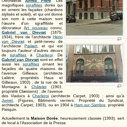
l'Architecte
Alfred Frère
. Les
magnifiques
sgraffites
dorés qui
en ornent les façades (chardons
stylisés et soleil), et qui ont donné
son nom à cette maison sont
l'œuvre d'un sgraffitiste et
décorateur
Art nouveau
connu,
Gabriel van Dievœt
(1875-
1934), frère de l'architecte
Henri
van Dievœt
et petit-neveu de
l'architecte
Pœlært
, et qui est
toujours l'auteur d'autres décors
de
sgraffites
à
Charleroi
. De
Gabriel van Dievœt
sont en effet
aussi les
sgraffites
ornant les
façades de quatre maisons de
l'avenue Gillieaux (architecte
Lalière, propriétés Haus et
Gillieaux, 1903) ; de la rue de la
Montagne à
Châtelet
(1901,
propriété Clæssens) ; de l'avenue
des Viaducs à
Charleroi
(architecte Carpet, 1903) ; ainsi qu'à
Jumet
, (Figures, Bâtiments verriers. Propriété du Syndicat,
architecte Carpet, 1903), ou en 1904 à
Ham-sur-Sambre
, propriété
Pietquin.
Actuellement la
Maison Dorée
, heureusement classée (1993), sert
de local à l'Association de la Presse.