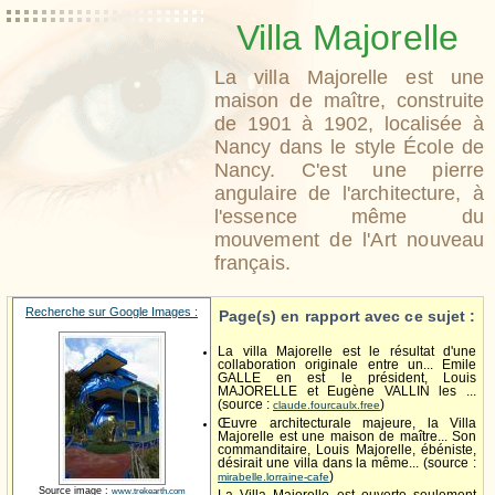
Villa Majorelle
La villa Majorelle est une
maison de maître, construite
de 1901 à 1902, localisée à
Nancy dans le style École de
Nancy. C'est une pierre
angulaire de l'architecture, à
l'essence même du
mouvement de l'Art nouveau
français.
Recherche sur Google Images :
Page(s) en rapport avec ce sujet :
La villa Majorelle est le résultat d'une
collaboration originale entre un... Emile
GALLE en est le président, Louis
MAJORELLE et Eugène VALLIN les ...
(source :
)
claude.fourcaulx.free
Œuvre architecturale majeure, la Villa
Majorelle est une maison de maître... Son
commanditaire, Louis Majorelle, ébéniste,
désirait une villa dans la même... (source :
)
mirabelle.lorraine-cafe
Source image :
www.trekearth.com