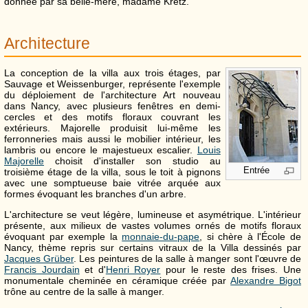
donnée par sa belle-mère, madame Kretz.
Architecture
La conception de la villa aux trois étages, par
Sauvage et Weissenburger, représente l'exemple
du déploiement de l'architecture Art nouveau
dans Nancy, avec plusieurs fenêtres en demi-
cercles et des motifs floraux couvrant les
extérieurs. Majorelle produisit lui-même les
ferronneries mais aussi le mobilier intérieur, les
lambris ou encore le majestueux escalier.
Louis
Majorelle
choisit d'installer son studio au
Entrée
troisième étage de la villa, sous le toit à pignons
avec une somptueuse baie vitrée arquée aux
formes évoquant les branches d'un arbre.
L'architecture se veut légère, lumineuse et asymétrique. L'intérieur
présente, aux milieux de vastes volumes ornés de motifs floraux
évoquant par exemple la
monnaie-du-pape
, si chère à l'École de
Nancy, thème repris sur certains vitraux de la Villa dessinés par
Jacques Grüber
. Les peintures de la salle à manger sont l'œuvre de
Francis Jourdain
et d'
Henri Royer
pour le reste des frises. Une
monumentale cheminée en céramique créée par
Alexandre Bigot
trône au centre de la salle à manger.