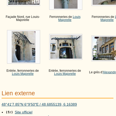
Façade Nord, rue Louis-
Ferronneries de
Louis
Ferronneries de
Majorelle
Majorelle
Majorelle
Entrée, ferronneries de
Entrée, ferronneries de
Le grès d'
Alexandr
Louis Majorelle
Louis Majorelle
Lien externe
48°41′7.85″N
6°9′50″E
/
48.6855139
,
6.16389
Site officiel
(fr)