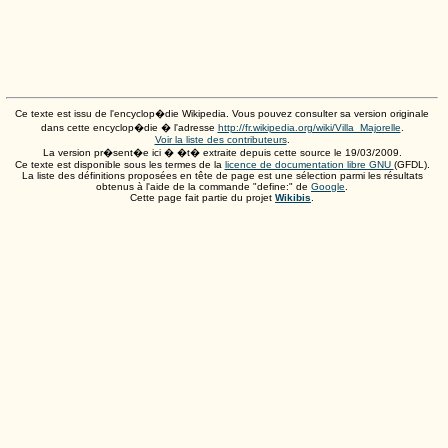
Ce texte est issu de l'encyclop�die Wikipedia. Vous pouvez consulter sa version originale
dans cette encyclop�die � l'adresse
http://fr.wikipedia.org/wiki/Villa_Majorelle
.
Voir la liste des contributeurs
.
La version pr�sent�e ici � �t� extraite depuis cette source le
19/03/2009
.
Ce texte est disponible sous les termes de la
licence de documentation libre GNU
(GFDL).
La liste des définitions proposées en tête de page est une sélection parmi les résultats
obtenus à l'aide de la commande "define:" de
Google
.
Cette page fait partie du projet
Wikibis
.