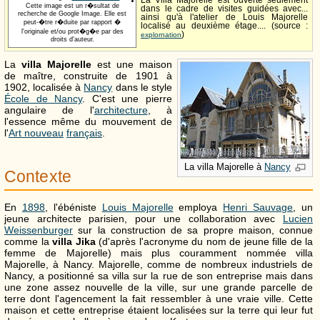
La Villa Majorelle est ouverte seulement
Cette image est un r�sultat de
dans le cadre de visites guidées avec...
recherche de Google Image. Elle est
ainsi qu'à l'atelier de Louis Majorelle
peut-�tre r�duite par rapport �
localisé au deuxième étage.... (source :
l'originale et/ou prot�g�e par des
)
explornation
droits d'auteur.
La
villa Majorelle
est une maison
de maître, construite de 1901 à
1902, localisée à
Nancy
dans le style
École de Nancy
. C'est une pierre
angulaire de l'
architecture
, à
l'essence même du mouvement de
l'
Art nouveau
français
.
La villa Majorelle à
Nancy
Contexte
En
1898
, l'ébéniste
Louis Majorelle
employa
Henri Sauvage
, un
jeune architecte parisien, pour une collaboration avec
Lucien
Weissenburger
sur la construction de sa propre maison, connue
comme la
villa Jika
(d'après l'acronyme du nom de jeune fille de la
femme de Majorelle) mais plus couramment nommée villa
Majorelle, à Nancy. Majorelle, comme de nombreux industriels de
Nancy, a positionné sa villa sur la rue de son entreprise mais dans
une zone assez nouvelle de la ville, sur une grande parcelle de
terre dont l'agencement la fait ressembler à une vraie ville. Cette
maison et cette entreprise étaient localisées sur la terre qui leur fut