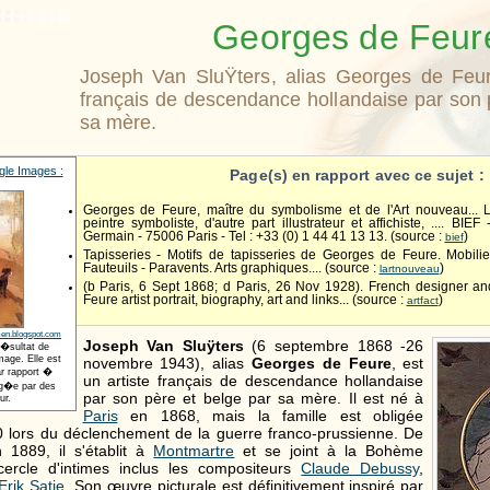
Georges de Feur
Joseph Van SluŸters, alias Georges de Feure
français de descendance hollandaise par son 
sa mère.
le Images :
Page(s) en rapport avec ce sujet :
Georges de Feure, maître du symbolisme et de l'Art nouveau... L
peintre symboliste, d'autre part illustrateur et affichiste, .... BIE
Germain - 75006 Paris - Tel : +33 (0) 1 44 41 13 13. (source :
)
bief
Tapisseries - Motifs de tapisseries de Georges de Feure. Mobili
Fauteuils - Paravents. Arts graphiques.... (source :
)
lartnouveau
(b Paris, 6 Sept 1868; d Paris, 26 Nov 1928). French designer and
Feure artist portrait, biography, art and links... (source :
)
artfact
en.blogspot.com
Joseph Van Sluÿters
(6 septembre 1868 -26
r�sultat de
age. Elle est
novembre 1943), alias
Georges de Feure
, est
r rapport �
un artiste français de descendance hollandaise
t�g�e par des
par son père et belge par sa mère. Il est né à
ur.
Paris
en 1868, mais la famille est obligée
0 lors du déclenchement de la guerre franco-prussienne. De
 1889, il s'établit à
Montmartre
et se joint à la Bohème
cercle d'intimes inclus les compositeurs
Claude Debussy
,
Erik Satie
. Son œuvre picturale est définitivement inspiré par