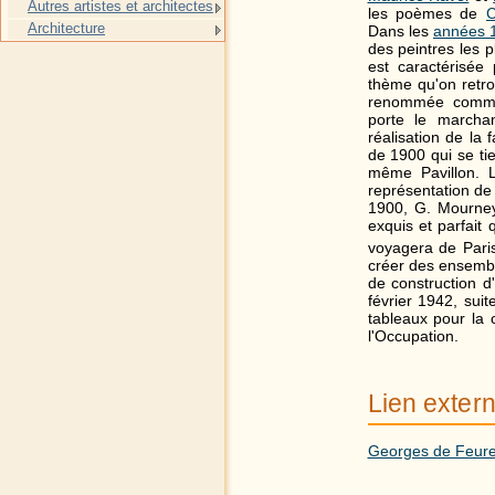
Autres artistes et architectes
les poèmes de
C
Architecture
Dans les
années 
des peintres les 
est caractérisée
thème qu'on retro
renommée comme 
porte le marcha
réalisation de la 
de 1900 qui se tie
même Pavillon. L
représentation de 
1900, G. Mourney
exquis et parfait
voyagera de Par
créer des ensemble
de construction d
février 1942, sui
tableaux pour la 
l'Occupation.
Lien exter
Georges de Feur