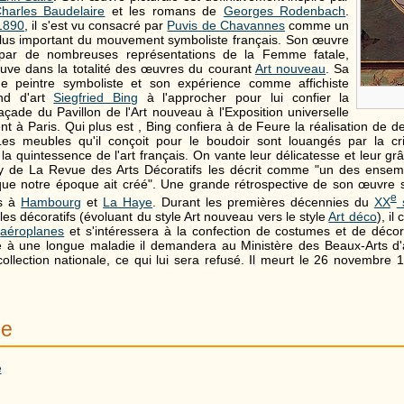
harles Baudelaire
et les romans de
Georges Rodenbach
.
1890
, il s'est vu consacré par
Puvis de Chavannes
comme un
plus important du mouvement symboliste français. Son œuvre
 par de nombreuses représentations de la Femme fatale,
uve dans la totalité des œuvres du courant
Art nouveau
. Sa
peintre symboliste et son expérience comme affichiste
nd d'art
Siegfried Bing
à l'approcher pour lui confier la
façade du Pavillon de l'Art nouveau à l'Exposition universelle
nt à Paris. Qui plus est , Bing confiera à de Feure la réalisation de d
es meubles qu'il conçoit pour le boudoir sont louangés par la cri
la quintessence de l'art français. On vante leur délicatesse et leur gr
 de La Revue des Arts Décoratifs les décrit comme "un des ensembl
 que notre époque ait créé". Une grande rétrospective de son œuvre 
e
is à
Hambourg
et
La Haye
. Durant les premières décennies du
XX
s
s décoratifs (évoluant du style Art nouveau vers le style
Art déco
), i
'
aéroplanes
et s'intéressera à la confection de costumes et de déco
te à une longue maladie il demandera au Ministère des Beaux-Arts d
collection nationale, ce qui lui sera refusé. Il meurt le 26 novembre
ne
e