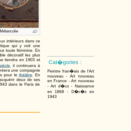
Mélancolie
eux intérieurs dans ce
tique qui y voit une
âce toute féminine. En
e décoratif les plus
se tiendra en 1903 et
Cat�gories :
iècle
, il continuera à
l créera une compagnie
Peintre fran�ais de l'Art
rs pour le
théâtre
. En
nouveau - Art nouveau
'acquérir deux de ses
en France - Art nouveau
 1943 dans le Paris de
- Art d�co - Naissance
en 1868 - D�c�s en
1943