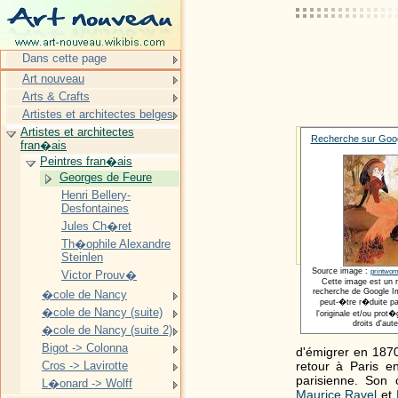
Dans cette page
Art nouveau
Arts & Crafts
Artistes et architectes belges
Artistes et architectes
Recherche sur Goog
fran�ais
Peintres fran�ais
Georges de Feure
Henri Bellery-
Desfontaines
Jules Ch�ret
Th�ophile Alexandre
Steinlen
Source image :
printwom
Victor Prouv�
Cette image est un 
recherche de Google Im
�cole de Nancy
peut-�tre r�duite pa
�cole de Nancy (suite)
l'originale et/ou pro
droits d'aute
�cole de Nancy (suite 2)
Bigot -> Colonna
d'émigrer en 187
retour à Paris en
Cros -> Lavirotte
parisienne. Son 
L�onard -> Wolff
Maurice Ravel
et