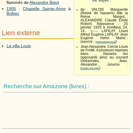
ce sujet :
flammés de
Alexandre Bigot
1905
:
Chapelle Sainte-Anne
à
de VALOIS Marguerite
Bolbec
(Reine de Navarre) dite la
Reine Margot....
ALEXANDRE Claude Emile
Robert, Naissance : 25
janvier 1925 à Honfleur, 14,
Lien externe
14... |----- LAFILAY Louis
Alfred Eugène LAFILAY Jean
Eugène Henri Marie...
(source :
)
gatinaisgeneal
La villa Louis
Jean Alexandre. Cercle Louis
de Frotté. A plusieurs reprises
dans ... Navarre, les
opposants ainsi au courant
Orléanistes. Jean.
Alexandre... (source :
)
books.google
Recherche sur Amazone (livres) :