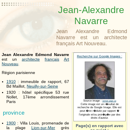
Jean-Alexandre
Navarre
Jean Alexandre Edmond
Navarre est un architecte
français Art Nouveau.
Jean Alexandre Edmond Navarre
Recherche sur Google Images :
est un
architecte
français
Art
Nouveau
.
Région parisienne
1910
: immeuble de rapport, 67
Bd Maillot,
Neuilly-sur-Seine
1920 : hôtel spécifique 53 rue
Nollet, 17ème arrondissement
Paris
Source image :
ismer.uqar.ca
Cette image est un r�sultat de
recherche de Google Image. Elle est
peut-�tre r�duite par rapport �
province
l'originale et/ou prot�g�e par des
droits d'auteur.
1900
: Villa Louis, promenade de
Page(s) en rapport avec
la plage
Lion-sur-Mer
grès