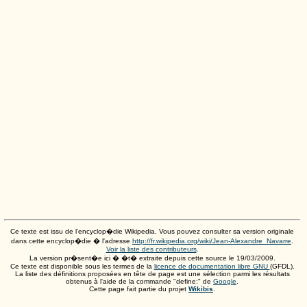
Ce texte est issu de l'encyclop�die Wikipedia. Vous pouvez consulter sa version originale
dans cette encyclop�die � l'adresse
http://fr.wikipedia.org/wiki/Jean-Alexandre_Navarre
.
Voir la liste des contributeurs
.
La version pr�sent�e ici � �t� extraite depuis cette source le
19/03/2009
.
Ce texte est disponible sous les termes de la
licence de documentation libre GNU
(GFDL).
La liste des définitions proposées en tête de page est une sélection parmi les résultats
obtenus à l'aide de la commande "define:" de
Google
.
Cette page fait partie du projet
Wikibis
.