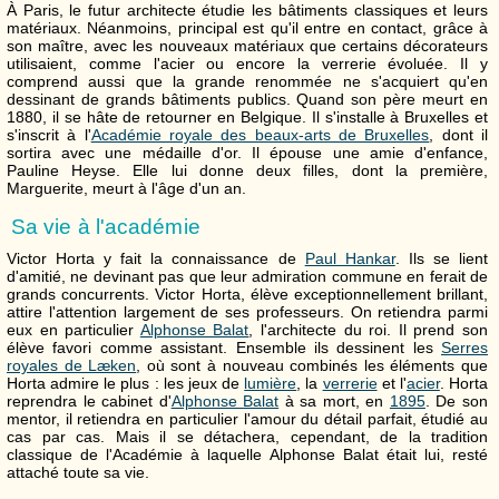
À Paris, le futur architecte étudie les bâtiments classiques et leurs
matériaux. Néanmoins, principal est qu'il entre en contact, grâce à
son maître, avec les nouveaux matériaux que certains décorateurs
utilisaient, comme l'acier ou encore la verrerie évoluée. Il y
comprend aussi que la grande renommée ne s'acquiert qu'en
dessinant de grands bâtiments publics. Quand son père meurt en
1880, il se hâte de retourner en Belgique. Il s'installe à Bruxelles et
s'inscrit à l'
Académie royale des beaux-arts de Bruxelles
, dont il
sortira avec une médaille d'or. Il épouse une amie d'enfance,
Pauline Heyse. Elle lui donne deux filles, dont la première,
Marguerite, meurt à l'âge d'un an.
Sa vie à l'académie
Victor Horta y fait la connaissance de
Paul Hankar
. Ils se lient
d'amitié, ne devinant pas que leur admiration commune en ferait de
grands concurrents. Victor Horta, élève exceptionnellement brillant,
attire l'attention largement de ses professeurs. On retiendra parmi
eux en particulier
Alphonse Balat
, l'architecte du roi. Il prend son
élève favori comme assistant. Ensemble ils dessinent les
Serres
royales de Læken
, où sont à nouveau combinés les éléments que
Horta admire le plus : les jeux de
lumière
, la
verrerie
et l'
acier
. Horta
reprendra le cabinet d'
Alphonse Balat
à sa mort, en
1895
. De son
mentor, il retiendra en particulier l'amour du détail parfait, étudié au
cas par cas. Mais il se détachera, cependant, de la tradition
classique de l'Académie à laquelle Alphonse Balat était lui, resté
attaché toute sa vie.