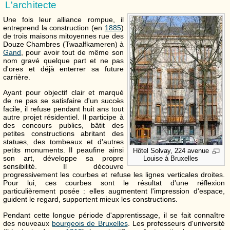
L'architecte
Une fois leur alliance rompue, il
entreprend la construction (en
1885
)
de trois maisons mitoyennes rue des
Douze Chambres (Twaalfkameren) à
Gand
, pour avoir tout de même son
nom gravé quelque part et ne pas
d'ores et déjà enterrer sa future
carrière.
Ayant pour objectif clair et marqué
de ne pas se satisfaire d'un succès
facile, il refuse pendant huit ans tout
autre projet résidentiel. Il participe à
des concours publics, bâtit des
petites constructions abritant des
statues, des tombeaux et d'autres
petits monuments. Il peaufine ainsi
Hôtel Solvay, 224 avenue
son art, développe sa propre
Louise à Bruxelles
sensibilité. Il découvre
progressivement les courbes et refuse les lignes verticales droites.
Pour lui, ces courbes sont le résultat d'une réflexion
particulièrement posée : elles augmentent l'impression d'espace,
guident le regard, supportent mieux les constructions.
Pendant cette longue période d'apprentissage, il se fait connaître
des nouveaux
bourgeois de Bruxelles
. Les professeurs d'université