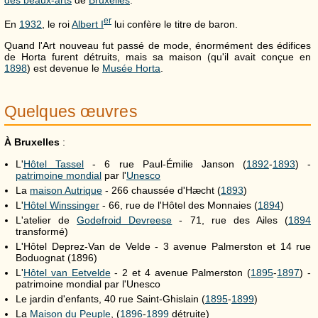
er
En
1932
, le roi
Albert I
lui confère le titre de baron.
Quand l'Art nouveau fut passé de mode, énormément des édifices
de Horta furent détruits, mais sa maison (qu'il avait conçue en
1898
) est devenue le
Musée Horta
.
Quelques œuvres
À Bruxelles
:
L'
Hôtel Tassel
- 6 rue Paul-Émilie Janson (
1892
-
1893
) -
patrimoine mondial
par l'
Unesco
La
maison Autrique
- 266 chaussée d'Hæcht (
1893
)
L'
Hôtel Winssinger
- 66, rue de l'Hôtel des Monnaies (
1894
)
L'atelier de
Godefroid Devreese
- 71, rue des Ailes (
1894
transformé)
L'Hôtel Deprez-Van de Velde - 3 avenue Palmerston et 14 rue
Boduognat (1896)
L'
Hôtel van Eetvelde
- 2 et 4 avenue Palmerston (
1895
-
1897
) -
patrimoine mondial par l'Unesco
Le jardin d'enfants, 40 rue Saint-Ghislain (
1895
-
1899
)
La
Maison du Peuple
, (
1896
-
1899
détruite)