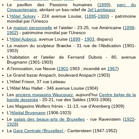
Le pavillon des Passions humaines (
1899
),
parc du
Cinquantenaire
, abritant un bas-relief de
Jef Lambeaux
L'
Hôtel Solvay
- 224 avenue Louise, (
1895
-
1900
) - patrimoine
mondial par l'Unesco
La
maison personnelle
et l'atelier - 23-25, rue Américaine (
1898
-
1902
) - patrimoine mondial par l'Unesco
L'
Hôtel Aubecq
, avenue Louise (
1899
-
1903
, disparu)
La maison du sculpteur Bræcke - 31 rue de l'Abdication (1901-
1903)
L'habitation et l'atelier de Fernand Dubois - 80, avenue
Brugmann (1901-1903)
A l'innovation, rue Neuve (
1901
-1903 ; incendié en
1967
)
Le Grand bazar Anspach, boulevard Anspach (1903)
L'Hôtel Frison, 37 rue Lebeau
L'Hôtel Max Hallet - 346 avenue Louise (1904)
Les
anciens magasins Waucquez
, aujourd'hui
Centre belge de la
bande dessinée
- 20-21, rue des Sables (1903-1906)
Les Magasins Wolfers frères - 11-13, rue d'Arenberg (1909)
L'
Hôpital Brugmann
(1906-1923)
Le
palais des beaux-arts de Bruxelles
- rue Ravenstein (
1922
-
1928
)
La
Gare Centrale (Bruxelles)
- Cantersteen (1947-1952)