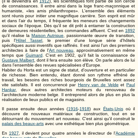
(il le deviendra en
1912
), les scientifiques font partie de son cercle
de connaissances. Il entre ainsi dans la loge franc-maçonnique et
humaniste, «les amis philanthropes». L'ensemble des éléments
sont réunis pour initier une magnifique carrière. Son esprit est mûr
et dans l'air du temps, il fréquente les meneurs des changements
sociaux de l'époque. Dès qu'il se dit prêt à entamer la construction
de demeures résidentielles, les commandes affluent. C'est en
1892
qu'il réalise la
Maison Autrique
, passionnante œuvre de transition,
puis l'
Hôtel Tassel
, le premier d'une longue série d'hôtels
spécifiques aussi inventifs que raffinés. Il est ainsi l'un des premiers
architectes à faire de l'
Art nouveau
, approximativement en même
temps que
Guimard
. C'est en 1902, qu'il fait la connaissance de
Gustave Malbert
, dont il fera ensuite son élève. On parle alors de lui
dans l'ensemble des revues spécialisées d'Europe.
Habiter du Horta est un signe de statut, d'ouverture et en particulier
de richesse. Bien entendu, étant donné son rythme effréné de
travail, les besoins des riches bourgeois de Bruxelles sont assez
vite satisfaits. Il est concurrencé par
Henry van de Velde
et
Paul
Hankar
, deux autres architectes moteurs du renouveau de
l'architecture moderne belge. Il entreprend alors de plus en plus la
réalisation de lieux publics et de magasins.
Il passe ensuite deux années (
1916
-
1918
) aux
États-Unis
où il
découvre de nouveaux matériaux de construction, tout en se
détournant du mouvement art nouveau. C'est ainsi qu'il construit le
palais des beaux-arts
avec une esthétique bien plus géométrique.
En
1927
, il devient pour quatre années le directeur de l'
Académie
des beaux-arts
de
Bruxelles
.