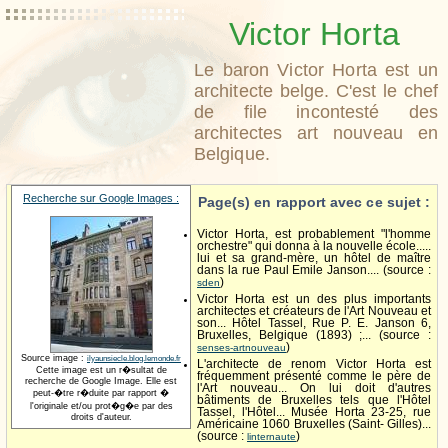
Victor Horta
Le baron Victor Horta est un
architecte belge. C'est le chef
de file incontesté des
architectes art nouveau en
Belgique.
Recherche sur Google Images :
Page(s) en rapport avec ce sujet :
Victor Horta, est probablement "l'homme
orchestre" qui donna à la nouvelle école.....
lui et sa grand-mère, un hôtel de maître
dans la rue Paul Emile Janson.... (source :
)
sden
Victor Horta est un des plus importants
architectes et créateurs de l'Art Nouveau et
son... Hôtel Tassel, Rue P. E. Janson 6,
Bruxelles, Belgique (1893) ;... (source :
)
senses-artnouveau
Source image :
ilyaunsiecle.blog.lemonde.fr
L'architecte de renom Victor Horta est
Cette image est un r�sultat de
fréquemment présenté comme le père de
recherche de Google Image. Elle est
l'Art nouveau... On lui doit d'autres
peut-�tre r�duite par rapport �
bâtiments de Bruxelles tels que l'Hôtel
l'originale et/ou prot�g�e par des
Tassel, l'Hôtel... Musée Horta 23-25, rue
droits d'auteur.
Américaine 1060 Bruxelles (Saint- Gilles)...
(source :
)
linternaute