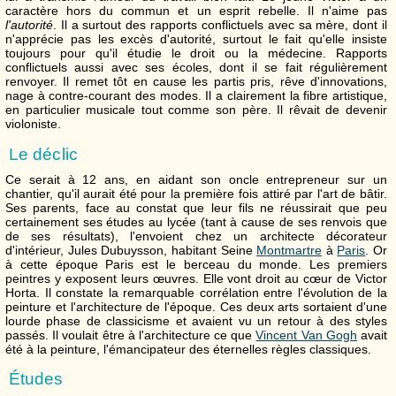
caractère hors du commun et un esprit rebelle. Il n'aime pas
l'autorité
. Il a surtout des rapports conflictuels avec sa mère, dont il
n'apprécie pas les excès d'autorité, surtout le fait qu'elle insiste
toujours pour qu'il étudie le droit ou la médecine. Rapports
conflictuels aussi avec ses écoles, dont il se fait régulièrement
renvoyer. Il remet tôt en cause les partis pris, rêve d'innovations,
nage à contre-courant des modes. Il a clairement la fibre artistique,
en particulier musicale tout comme son père. Il rêvait de devenir
violoniste.
Le déclic
Ce serait à 12 ans, en aidant son oncle entrepreneur sur un
chantier, qu'il aurait été pour la première fois attiré par l'art de bâtir.
Ses parents, face au constat que leur fils ne réussirait que peu
certainement ses études au lycée (tant à cause de ses renvois que
de ses résultats), l'envoient chez un architecte décorateur
d'intérieur, Jules Dubuysson, habitant Seine
Montmartre
à
Paris
. Or
à cette époque Paris est le berceau du monde. Les premiers
peintres y exposent leurs œuvres. Elle vont droit au cœur de Victor
Horta. Il constate la remarquable corrélation entre l'évolution de la
peinture et l'architecture de l'époque. Ces deux arts sortaient d'une
lourde phase de classicisme et avaient vu un retour à des styles
passés. Il voulait être à l'architecture ce que
Vincent Van Gogh
avait
été à la peinture, l'émancipateur des éternelles règles classiques.
Études