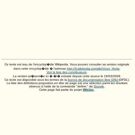
Ce texte est issu de l'encyclop�die Wikipedia. Vous pouvez consulter sa version originale
dans cette encyclop�die � l'adresse
http://fr.wikipedia.org/wiki/Victor_Horta
.
Voir la liste des contributeurs
.
La version pr�sent�e ici � �t� extraite depuis cette source le
19/03/2009
.
Ce texte est disponible sous les termes de la
licence de documentation libre GNU
(GFDL).
La liste des définitions proposées en tête de page est une sélection parmi les résultats
obtenus à l'aide de la commande "define:" de
Google
.
Cette page fait partie du projet
Wikibis
.