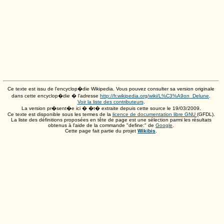
Ce texte est issu de l'encyclop�die Wikipedia. Vous pouvez consulter sa version originale
dans cette encyclop�die � l'adresse
http://fr.wikipedia.org/wiki/L%C3%A9on_Delune
.
Voir la liste des contributeurs
.
La version pr�sent�e ici � �t� extraite depuis cette source le
19/03/2009
.
Ce texte est disponible sous les termes de la
licence de documentation libre GNU
(GFDL).
La liste des définitions proposées en tête de page est une sélection parmi les résultats
obtenus à l'aide de la commande "define:" de
Google
.
Cette page fait partie du projet
Wikibis
.