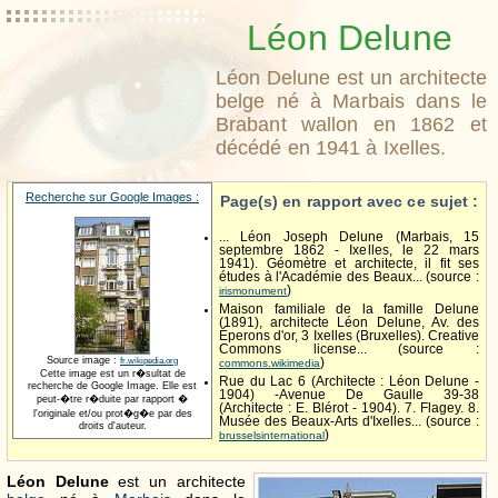
Léon Delune
Léon Delune est un architecte
belge né à Marbais dans le
Brabant wallon en 1862 et
décédé en 1941 à Ixelles.
Recherche sur Google Images :
Page(s) en rapport avec ce sujet :
... Léon Joseph Delune (Marbais, 15
septembre 1862 - Ixelles, le 22 mars
1941). Géomètre et architecte, il fit ses
études à l'Académie des Beaux... (source :
)
irismonument
Maison familiale de la famille Delune
(1891), architecte Léon Delune, Av. des
Éperons d'or, 3 Ixelles (Bruxelles). Creative
Commons license... (source :
Source image :
fr.wikipedia.org
)
commons.wikimedia
Cette image est un r�sultat de
Rue du Lac 6 (Architecte : Léon Delune -
recherche de Google Image. Elle est
1904) -Avenue De Gaulle 39-38
peut-�tre r�duite par rapport �
(Architecte : E. Blérot - 1904). 7. Flagey. 8.
l'originale et/ou prot�g�e par des
Musée des Beaux-Arts d'Ixelles... (source :
droits d'auteur.
)
brusselsinternational
Léon Delune
est un architecte