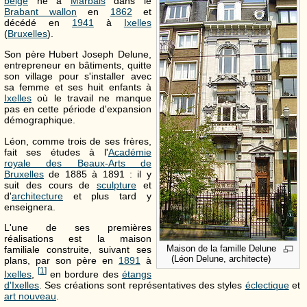
belge
né à
Marbais
dans le
Brabant wallon
en
1862
et
décédé en
1941
à
Ixelles
(
Bruxelles
).
Son père Hubert Joseph Delune,
entrepreneur en bâtiments, quitte
son village pour s'installer avec
sa femme et ses huit enfants à
Ixelles
où le travail ne manque
pas en cette période d'expansion
démographique.
Léon, comme trois de ses frères,
fait ses études à l'
Académie
royale des Beaux-Arts de
Bruxelles
de 1885 à 1891 : il y
suit des cours de
sculpture
et
d'
architecture
et plus tard y
enseignera.
L'une de ses premières
réalisations est la maison
Maison de la famille Delune
familiale construite, suivant ses
(Léon Delune, architecte)
plans, par son père en
1891
à
[
1
]
Ixelles
,
en bordure des
étangs
d'Ixelles
. Ses créations sont représentatives des styles
éclectique
et
art nouveau
.