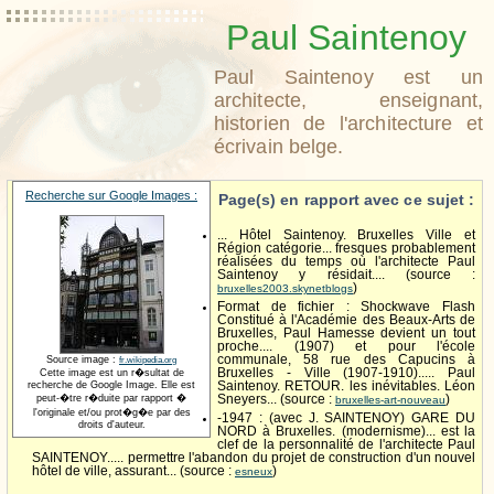
Paul Saintenoy
Paul Saintenoy est un
architecte, enseignant,
historien de l'architecture et
écrivain belge.
Recherche sur Google Images :
Page(s) en rapport avec ce sujet :
... Hôtel Saintenoy. Bruxelles Ville et
Région catégorie... fresques probablement
réalisées du temps où l'architecte Paul
Saintenoy y résidait.... (source :
)
bruxelles2003.skynetblogs
Format de fichier : Shockwave Flash
Constitué à l'Académie des Beaux-Arts de
Bruxelles, Paul Hamesse devient un tout
proche.... (1907) et pour l'école
communale, 58 rue des Capucins à
Source image :
fr.wikipedia.org
Bruxelles - Ville (1907-1910)..... Paul
Cette image est un r�sultat de
recherche de Google Image. Elle est
Saintenoy. RETOUR. les inévitables. Léon
peut-�tre r�duite par rapport �
Sneyers... (source :
)
bruxelles-art-nouveau
l'originale et/ou prot�g�e par des
-1947 : (avec J. SAINTENOY) GARE DU
droits d'auteur.
NORD à Bruxelles. (modernisme)... est la
clef de la personnalité de l'architecte Paul
SAINTENOY..... permettre l'abandon du projet de construction d'un nouvel
hôtel de ville, assurant... (source :
)
esneux