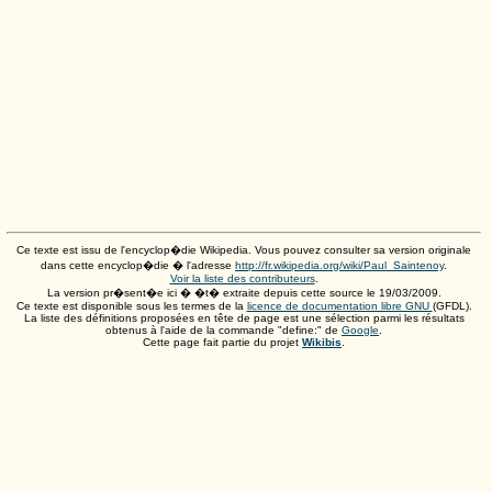
Ce texte est issu de l'encyclop�die Wikipedia. Vous pouvez consulter sa version originale
dans cette encyclop�die � l'adresse
http://fr.wikipedia.org/wiki/Paul_Saintenoy
.
Voir la liste des contributeurs
.
La version pr�sent�e ici � �t� extraite depuis cette source le
19/03/2009
.
Ce texte est disponible sous les termes de la
licence de documentation libre GNU
(GFDL).
La liste des définitions proposées en tête de page est une sélection parmi les résultats
obtenus à l'aide de la commande "define:" de
Google
.
Cette page fait partie du projet
Wikibis
.