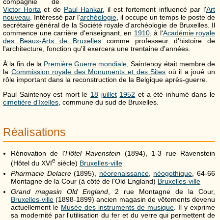
compagnie de
Victor Horta
et de
Paul Hankar
, il est fortement influencé par l'
Art
nouveau
. Intéressé par l'
archéologie
, il occupe un temps le poste de
secrétaire général de la Société royale d'archéologie de Bruxelles. Il
commence une carrière d'enseignant, en
1910
, à l'
Académie royale
des Beaux-Arts de Bruxelles
comme professeur d'histoire de
l'architecture, fonction qu'il exercera une trentaine d'années.
À la fin de la
Première Guerre mondiale
, Saintenoy était membre de
la
Commission royale des Monuments et des Sites
où il a joué un
rôle important dans la reconstruction de la Belgique après-guerre.
Paul Saintenoy est mort le
18
juillet
1952
et a été inhumé dans le
cimetière d'Ixelles
, commune du sud de Bruxelles.
Réalisations
Rénovation de l'
Hôtel Ravenstein
(1894), 1-3 rue Ravenstein
e
(Hôtel du
XVI
siècle)
Bruxelles-ville
Pharmacie Delacre
(1895),
néorenaissance
,
néogothique
, 64-66
Montagne de la Cour (à côté de l'Old England)
Bruxelles-ville
Grand magasin Old England
, 2 rue Montagne de la Cour,
Bruxelles-ville
(1898-1899) ancien magasin de vêtements devenu
actuellement le
Musée des instruments de musique
. Il y exprime
sa modernité par l'utilisation du fer et du verre qui permettent de