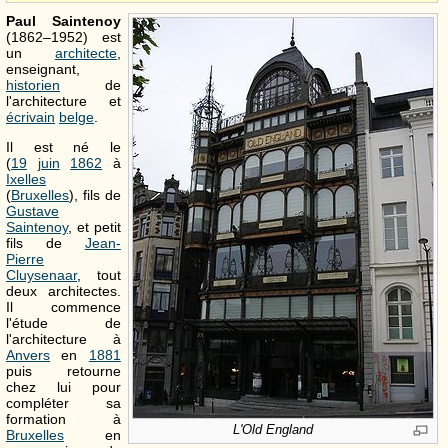
Paul Saintenoy
(1862–1952) est
un
architecte
,
enseignant,
historien
de
l'architecture et
écrivain
belge
.
Il est né le
(
19
juin
1862
à
Ixelles
(
Bruxelles
), fils de
Gustave
Saintenoy
, et petit
fils de
Jean-
Pierre
Cluysenaar
, tout
deux architectes.
Il commence
l'étude de
l'architecture à
Anvers
en
1881
puis retourne
chez lui pour
compléter sa
formation à
L'Old England
Bruxelles
en