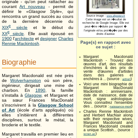
originale - qu'on peut rattacher au
courant
Art nouveau
- permit de
définir le «
Glasgow Style
», qui
rencontra un grand succès au cours
Source image :
www.allposters.fr
Cette image est un r�sultat de
de la dernière décennie du
recherche de Google Image. Elle est
e
XIX
siècle
et le début du
peut-�tre r�duite par rapport �
l'originale et/ou prot�g�e par des
e
XX
siècle
. Elle avait épousé en
droits d'auteur.
1900
l'
architecte
et
designer
Charles
Page(s) en rapport avec
Rennie Mackintosh
.
ce sujet :
Margaret Macdonald
Biographie
Mackintosh - Trouvez des
œuvres d'art, des résultats
d'enchères & des prix de
vente d'œuvres d'artistes
Margaret Macdonald est née près
dans des galeries et
enchères à ... (source :
)
artnet
de
Wolverhampton
où son père,
Voici une mini biographie de
ingénieur, dirigeait une mine de
Margaret MacDonald
charbon. En
1890
, la famille
Mackintosh : anniversaire,
s'installa à
Glasgow
, et Margaret et
date de naissance, date de
mort, signe astrologique.
sa sœur Frances MacDonald
Vous connaitrez l'ensemble
s'inscrivirent à la
Glasgow School
des ... (source :
)
naissance-mort
of Art
(école d'arts appliqués) où
Charles Rennie Mackintosh
elles s'initièrent à différentes
and Herbert MacNair along
with their respective wives,
disciplines, surtout le métal, la
Margaret Macdonald and
broderie et le textile.
Frances Macdonald created
a unique Scottish... (source :
Margaret travailla en premier lieu en
)
scran.ac