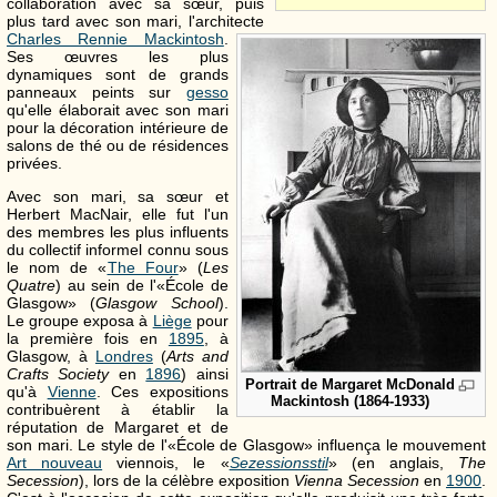
collaboration avec sa sœur, puis
plus tard avec son mari, l'architecte
Charles Rennie Mackintosh
.
Ses œuvres les plus
dynamiques sont de grands
panneaux peints sur
gesso
qu'elle élaborait avec son mari
pour la décoration intérieure de
salons de thé ou de résidences
privées.
Avec son mari, sa sœur et
Herbert MacNair, elle fut l'un
des membres les plus influents
du collectif informel connu sous
le nom de «
The Four
» (
Les
Quatre
) au sein de l'«École de
Glasgow» (
Glasgow School
).
Le groupe exposa à
Liège
pour
la première fois en
1895
, à
Glasgow, à
Londres
(
Arts and
Crafts Society
en
1896
) ainsi
Portrait de Margaret McDonald
qu'à
Vienne
. Ces expositions
Mackintosh (1864-1933)
contribuèrent à établir la
réputation de Margaret et de
son mari. Le style de l'«École de Glasgow» influença le mouvement
Art nouveau
viennois, le «
Sezessionsstil
» (en anglais,
The
Secession
), lors de la célèbre exposition
Vienna Secession
en
1900
.