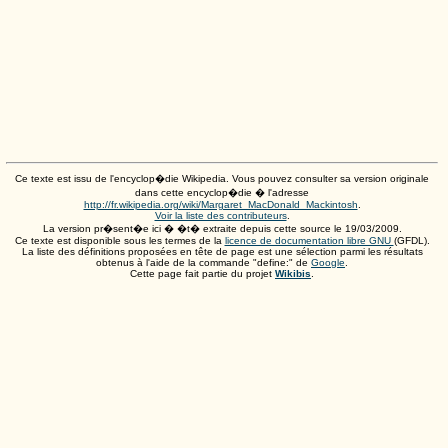
Ce texte est issu de l'encyclop�die Wikipedia. Vous pouvez consulter sa version originale
dans cette encyclop�die � l'adresse
http://fr.wikipedia.org/wiki/Margaret_MacDonald_Mackintosh
.
Voir la liste des contributeurs
.
La version pr�sent�e ici � �t� extraite depuis cette source le
19/03/2009
.
Ce texte est disponible sous les termes de la
licence de documentation libre GNU
(GFDL).
La liste des définitions proposées en tête de page est une sélection parmi les résultats
obtenus à l'aide de la commande "define:" de
Google
.
Cette page fait partie du projet
Wikibis
.