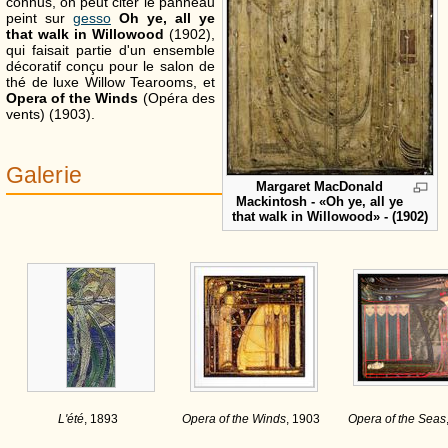
connus, on peut citer le panneau
peint sur
gesso
Oh ye, all ye
that walk in Willowood
(1902),
qui faisait partie d'un ensemble
décoratif conçu pour le salon de
thé de luxe Willow Tearooms, et
Opera of the Winds
(Opéra des
vents) (1903).
Galerie
Margaret MacDonald
Mackintosh - «Oh ye, all ye
that walk in Willowood» - (1902)
L'été
, 1893
Opera of the Winds
, 1903
Opera of the Seas