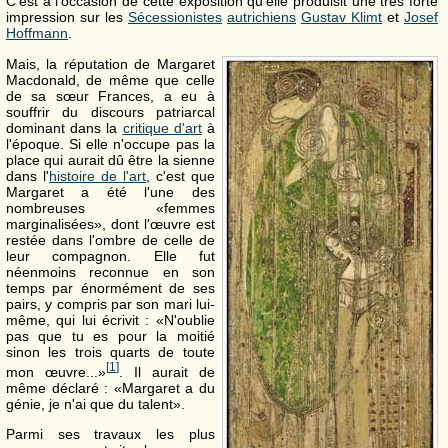
C'est à l'occasion de cette exposition qu'elle produisit une très forte
impression sur les
Sécessionistes
autrichiens
Gustav Klimt
et
Josef
Hoffmann
.
Mais, la réputation de Margaret
Macdonald, de même que celle
de sa sœur Frances, a eu à
souffrir du discours patriarcal
dominant dans la
critique d'art
à
l'époque. Si elle n'occupe pas la
place qui aurait dû être la sienne
dans l'
histoire de l'art
, c'est que
Margaret a été l'une des
nombreuses «femmes
marginalisées», dont l'œuvre est
restée dans l'ombre de celle de
leur compagnon. Elle fut
néenmoins reconnue en son
temps par énormément de ses
pairs, y compris par son mari lui-
même, qui lui écrivit : «N'oublie
pas que tu es pour la moitié
sinon les trois quarts de toute
[
1
]
mon œuvre...»
. Il aurait de
même déclaré : «Margaret a du
génie, je n'ai que du talent».
Parmi ses travaux les plus