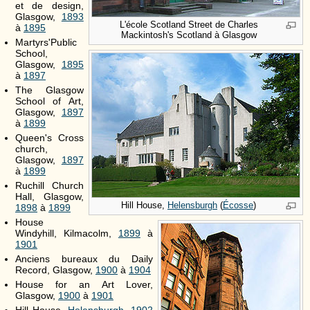
et de design,
Glasgow,
1893
L'école Scotland Street de Charles
à
1895
Mackintosh's Scotland à Glasgow
Martyrs'Public
School,
Glasgow,
1895
à
1897
The Glasgow
School of Art,
Glasgow,
1897
à
1899
Queen's Cross
church,
Glasgow,
1897
à
1899
Ruchill Church
Hall, Glasgow,
Hill House,
Helensburgh
(
Écosse
)
1898
à
1899
House
Windyhill, Kilmacolm,
1899
à
1901
Anciens bureaux du Daily
Record, Glasgow,
1900
à
1904
House for an Art Lover,
Glasgow,
1900
à
1901