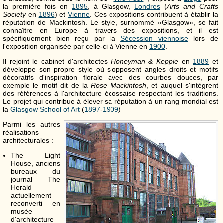
la première fois en
1895
, à Glasgow,
Londres
(
Arts and Crafts
Society
en
1896
) et
Vienne
. Ces expositions contribuent à établir la
réputation de Mackintosh. Le style, surnommé «Glasgow», se fait
connaître en Europe à travers des expositions, et il est
spécifiquement bien reçu par la
Sécession viennoise
lors de
l'exposition organisée par celle-ci à Vienne en
1900
.
Il rejoint le cabinet d'architectes
Honeyman & Keppie
en
1889
et
développe son propre style où s'opposent angles droits et motifs
décoratifs d'inspiration florale avec des courbes douces, par
exemple le motif dit de la
Rose Mackintosh
, et auquel s'intègrent
des références à l'architecture écossaise respectant les traditions.
Le projet qui contribue à élever sa réputation à un rang mondial est
la
Glasgow School of Art
(
1897
-
1909
)
Parmi les autres
réalisations
architecturales :
The Light
House, anciens
bureaux du
journal The
Herald
actuellement
reconverti en
musée
d'architecture