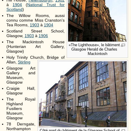
Hill House,
Helensburgh
,
1902
à
1904
(
National Trust for
Scotland
)
The Willow Rooms, aussi
connu comme Miss Cranston's
Tea Rooms,
1903
à
1904
Scotland Street School,
Glasgow,
1903
à
1906
The Mackintosh House
«The Lighthouse», le bâtiment
(Hunterian Art Gallery,
Glasgow Herald de Charles
Glasgow)
Mackintosh
Holy Trinity Church, Bridge of
Allan,
Stirling
Glasgow Art
Gallery and
Museum,
Glasgow
Craigie Hall,
Glasgow
The Royal
Highland
Fusiliers
Museum,
Glasgow
78 Derngate,
Northampton
Côté nord du bâtiment de la Glasgow School of