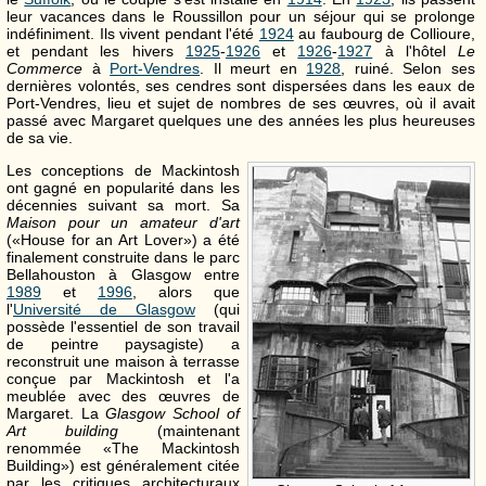
leur vacances dans le Roussillon pour un séjour qui se prolonge
indéfiniment. Ils vivent pendant l'été
1924
au faubourg de Collioure,
et pendant les hivers
1925
-
1926
et
1926
-
1927
à l'hôtel
Le
Commerce
à
Port-Vendres
. Il meurt en
1928
, ruiné. Selon ses
dernières volontés, ses cendres sont dispersées dans les eaux de
Port-Vendres, lieu et sujet de nombres de ses œuvres, où il avait
passé avec Margaret quelques une des années les plus heureuses
de sa vie.
Les conceptions de Mackintosh
ont gagné en popularité dans les
décennies suivant sa mort. Sa
Maison pour un amateur d'art
(«House for an Art Lover») a été
finalement construite dans le parc
Bellahouston à Glasgow entre
1989
et
1996
, alors que
l'
Université de Glasgow
(qui
possède l'essentiel de son travail
de peintre paysagiste) a
reconstruit une maison à terrasse
conçue par Mackintosh et l'a
meublée avec des œuvres de
Margaret. La
Glasgow School of
Art building
(maintenant
renommée «The Mackintosh
Building») est généralement citée
par les critiques architecturaux