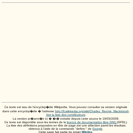
Ce texte est issu de l'encyclop�die Wikipedia. Vous pouvez consulter sa version originale
dans cette encyclop�die � l'adresse
http://fr.wikipedia.org/wiki/Charles_Rennie_Mackintosh
.
Voir la liste des contributeurs
.
La version pr�sent�e ici � �t� extraite depuis cette source le
19/03/2009
.
Ce texte est disponible sous les termes de la
licence de documentation libre GNU
(GFDL).
La liste des définitions proposées en tête de page est une sélection parmi les résultats
obtenus à l'aide de la commande "define:" de
Google
.
Cette page fait partie du projet
Wikibis
.