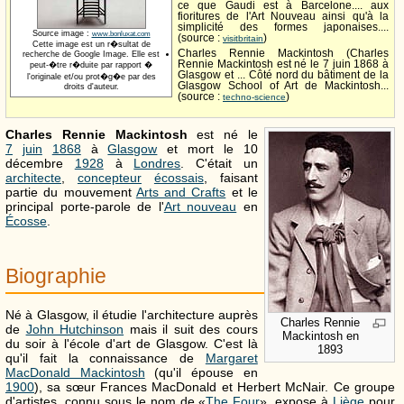
ce que Gaudi est à Barcelone.... aux
fioritures de l'Art Nouveau ainsi qu'à la
simplicité des formes japonaises....
Source image :
www.bonluxat.com
(source :
)
visitbritain
Cette image est un r�sultat de
Charles Rennie Mackintosh (Charles
recherche de Google Image. Elle est
Rennie Mackintosh est né le 7 juin 1868 à
peut-�tre r�duite par rapport �
Glasgow et ... Côté nord du bâtiment de la
l'originale et/ou prot�g�e par des
Glasgow School of Art de Mackintosh...
droits d'auteur.
(source :
)
techno-science
Charles Rennie Mackintosh
est né le
7
juin
1868
à
Glasgow
et mort le 10
décembre
1928
à
Londres
. C'était un
architecte
,
concepteur
écossais
, faisant
partie du mouvement
Arts and Crafts
et le
principal porte-parole de l'
Art nouveau
en
Écosse
.
Biographie
Né à Glasgow, il étudie l'architecture auprès
Charles Rennie
de
John Hutchinson
mais il suit des cours
Mackintosh en
du soir à l'école d'art de Glasgow. C'est là
1893
qu'il fait la connaissance de
Margaret
MacDonald Mackintosh
(qu'il épouse en
1900
), sa sœur Frances MacDonald et Herbert McNair. Ce groupe
d'artistes, connu sous le nom de «
The Four
», expose à
Liège
pour