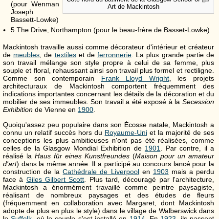
(pour Wenman
Art de Mackintosh
Joseph
Bassett-Lowke)
5 The Drive, Northampton (pour le beau-frère de Basset-Lowke)
Mackintosh travaille aussi comme décorateur d'intérieur et créateur
de
meubles
, de
textiles
et de
ferronnerie
. La plus grande partie de
son travail mélange son style propre à celui de sa femme, plus
souple et floral, rehaussant ainsi son travail plus formel et rectiligne.
Comme son contemporain
Frank Lloyd Wright
, les projets
architecturaux de Mackintosh comportent fréquemment des
indications importantes concernant les détails de la décoration et du
mobilier de ses immeubles. Son travail a été exposé à la
Secession
Exhibition
de Vienne en
1900
.
Quoiqu'assez peu populaire dans son Écosse natale, Mackintosh a
connu un relatif succès hors du
Royaume-Uni
et la majorité de ses
conceptions les plus ambitieuses n'ont pas été réalisées, comme
celles de la Glasgow Mondial Exhibition de
1901
. Par contre, il a
réalisé la
Haus für eines Kunstfreundes
(
Maison pour un amateur
d'art
) dans la même année. Il a participé au concours lancé pour la
construction de la
Cathédrale de Liverpool
en
1903
mais a perdu
face à
Giles Gilbert Scott
. Plus tard, découragé par l'architecture,
Mackintosh a énormément travaillé comme peintre paysagiste,
réalisant de nombreux paysages et des études de fleurs
(fréquemment en collaboration avec Margaret, dont Mackintosh
adopte de plus en plus le style) dans le village de Walberswick dans
le
Suffolk
, où le couple s'est installé en
1914
. En
1923
, ils passent