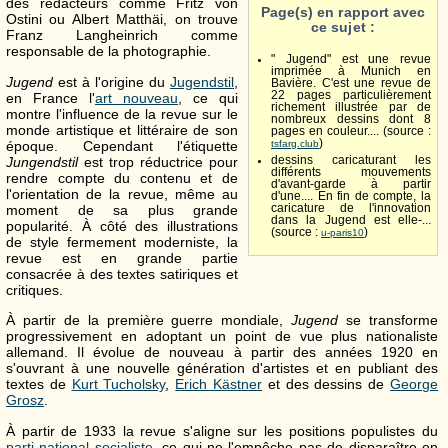
des rédacteurs comme Fritz von
Page(s) en rapport avec
Ostini ou Albert Matthäi, on trouve
ce sujet :
Franz Langheinrich comme
responsable de la photographie.
" Jugend" est une revue
imprimée à Munich en
Jugend
est à l'origine du
Jugendstil
,
Bavière. C'est une revue de
22 pages particulièrement
en France l'
art nouveau
, ce qui
richement illustrée par de
montre l'influence de la revue sur le
nombreux dessins dont 8
monde artistique et littéraire de son
pages en couleur.... (source :
)
époque. Cependant l'étiquette
tsfarg.club
Jungendstil
est trop réductrice pour
dessins caricaturant les
différents mouvements
rendre compte du contenu et de
d'avant-garde à partir
l'orientation de la revue, même au
d'une.... En fin de compte, la
moment de sa plus grande
caricature de l'innovation
dans la Jugend est elle-...
popularité. À côté des illustrations
(source :
)
u-paris10
de style fermement moderniste, la
revue est en grande partie
consacrée à des textes satiriques et
critiques.
À partir de la première guerre mondiale,
Jugend
se transforme
progressivement en adoptant un point de vue plus nationaliste
allemand. Il évolue de nouveau à partir des années 1920 en
s'ouvrant à une nouvelle génération d'artistes et en publiant des
textes de
Kurt Tucholsky
,
Erich Kästner
et des dessins de
George
Grosz
.
À partir de 1933 la revue s'aligne sur les positions populistes du
parti national socialiste
, ce qui ne l'empêche pas de disparaître en