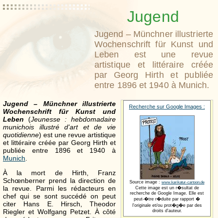
Jugend
Jugend – Münchner illustrierte
Wochenschrift für Kunst und
Leben est une revue
artistique et littéraire créée
par Georg Hirth et publiée
entre 1896 et 1940 à Munich.
Jugend – Münchner illustrierte
Recherche sur Google Images :
Wochenschrift für Kunst und
Leben
(
Jeunesse : hebdomadaire
munichois illustré d'art et de vie
quotidienne
) est une revue artistique
et littéraire créée par Georg Hirth et
publiée entre 1896 et 1940 à
Munich
.
À la mort de Hirth, Franz
Schœnberner prend la direction de
Source image :
www.karikatur-cartoon.de
la revue. Parmi les rédacteurs en
Cette image est un r�sultat de
recherche de Google Image. Elle est
chef qui se sont succédé on peut
peut-�tre r�duite par rapport �
citer Hans E. Hirsch, Theodor
l'originale et/ou prot�g�e par des
Riegler et Wolfgang Petzet. À côté
droits d'auteur.