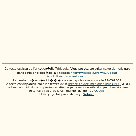
Ce texte est issu de l'encyclop�die Wikipedia. Vous pouvez consulter sa version originale
dans cette encyclop�die � l'adresse
http://fr.wikipedia.org/wiki/Jugend
.
Voir la liste des contributeurs
.
La version pr�sent�e ici � �t� extraite depuis cette source le
19/03/2009
.
Ce texte est disponible sous les termes de la
licence de documentation libre GNU
(GFDL).
La liste des définitions proposées en tête de page est une sélection parmi les résultats
obtenus à l'aide de la commande "define:" de
Google
.
Cette page fait partie du projet
Wikibis
.